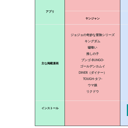
アプリ
ヤンジャン
ジョジョの奇妙な冒険シリーズ
キングダム
嘘喰い
推しの子
ブンゴ-BUNGO-
主な掲載漫画
ゴールデンカムイ
DINER（ダイナー）
TOUGH-タフ-
ウマ娘
リクドウ
インストール