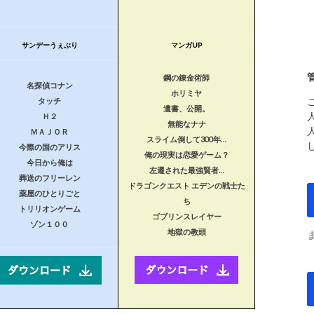
サンデーうぇぶり
マンガUP
鋼の錬金術師
名探偵コナン
ホリミヤ
タッチ
遺書、公開。
Ｈ２
無能なナナ
ＭＡＪＯＲ
スライム倒して300年…
今際の国のアリス
俺の現実は恋愛ゲーム？
今日から俺は
左遷された最強賢者…
葬送のフリーレン
ドラゴンクエスト エデンの戦士た
薬屋のひとりごと
ち
トリリオンゲーム
ゴブリンスレイヤー
ゾン１００
地獄の教頭