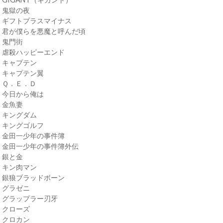
・鬼獄の夜
・ギフトプラスマイナス
・君が僕らを悪魔と呼んだ頃
・鬼門街
・虐殺ハッピーエンド
・キャプテン
・キャプテン翼
・Ｑ．Ｅ．Ｄ
・今日から俺は
・金魚妻
・キングダム
・キングゴルフ
・金田一少年の事件簿
・金田一少年の事件簿外伝
・銀と金
・キン肉マン
・銀狼ブラッドボーン
・グラゼニ
・グラップラー刃牙
・クローズ
・クロカン