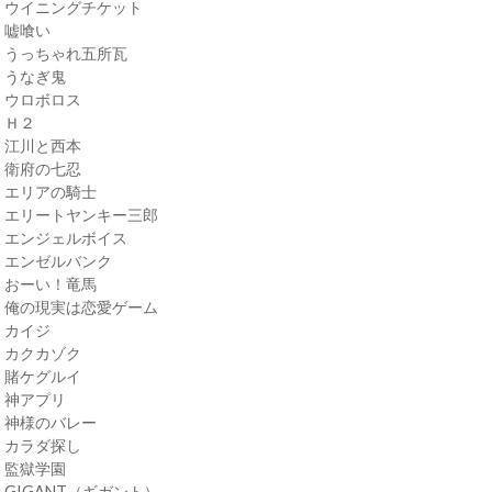
・ウイニングチケット
・嘘喰い
・うっちゃれ五所瓦
・うなぎ鬼
・ウロボロス
・Ｈ２
・江川と西本
・衛府の七忍
・エリアの騎士
・エリートヤンキー三郎
・エンジェルボイス
・エンゼルバンク
・おーい！竜馬
・俺の現実は恋愛ゲーム
・カイジ
・カクカゾク
・賭ケグルイ
・神アプリ
・神様のバレー
・カラダ探し
・監獄学園
・GIGANT（ギガント）