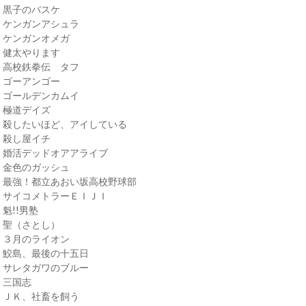
・黒子のバスケ
・ケンガンアシュラ
・ケンガンオメガ
・健太やります
・高校鉄拳伝 タフ
・ゴーアンゴー
・ゴールデンカムイ
・極道デイズ
・殺したいほど、アイしている
・殺し屋イチ
・婚活デッドオアアライブ
・金色のガッシュ
・最強！都立あおい坂高校野球部
・サイコメトラーＥＩＪＩ
・魁!!男塾
・聖（さとし）
・３月のライオン
・鮫島、最後の十五日
・サレタガワのブルー
・三国志
・ＪＫ、社畜を飼う