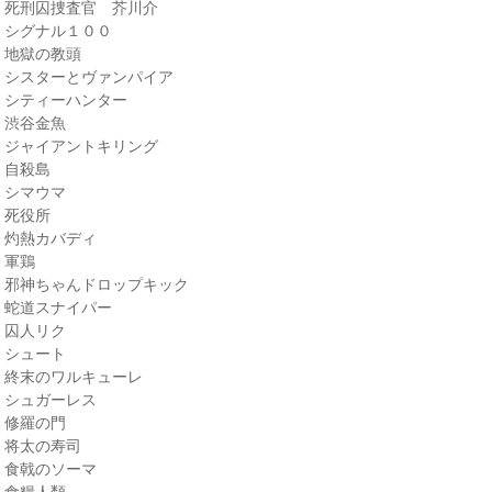
・死刑囚捜査官 芥川介
・シグナル１００
・地獄の教頭
・シスターとヴァンパイア
・シティーハンター
・渋谷金魚
・ジャイアントキリング
・自殺島
・シマウマ
・死役所
・灼熱カバディ
・軍鶏
・邪神ちゃんドロップキック
・蛇道スナイパー
・囚人リク
・シュート
・終末のワルキューレ
・シュガーレス
・修羅の門
・将太の寿司
・食戟のソーマ
・食糧人類