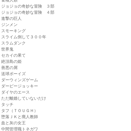
・ジョジョの奇妙な冒険 ３部
・ジョジョの奇妙な冒険 ４部
・進撃の巨人
・ジンメン
・スモーキング
・スライム倒して３００年
・スラムダンク
・世界鬼
・セカイの果て
・絶頂島の姫
・善悪の屑
・送球ボーイズ
・ダーウィンズゲーム
・ダービージョッキー
・ダイヤのエース
・ただ離婚していないだけ
・タッチ
・タフ（ＴＯＵＧＨ）
・堕落ＪＫと廃人教師
・血と灰の女王
・中間管理職トネガワ