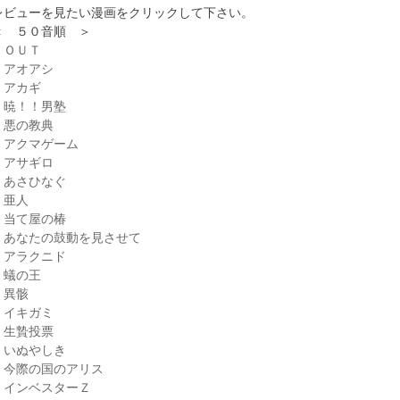
レビューを見たい漫画をクリックして下さい。
＜ ５０音順 ＞
・ＯＵＴ
・アオアシ
・アカギ
・暁！！男塾
・悪の教典
・アクマゲーム
・アサギロ
・あさひなぐ
・亜人
・当て屋の椿
・あなたの鼓動を見させて
・アラクニド
・蟻の王
・異骸
・イキガミ
・生贄投票
・いぬやしき
・今際の国のアリス
・インベスターＺ