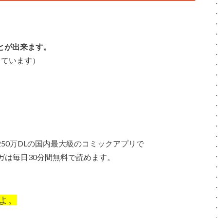
とが出来ます。
っています）
位、250万DLの国内最大級のコミックアプリで
ガは毎日30分間無料で読めます。
よ。