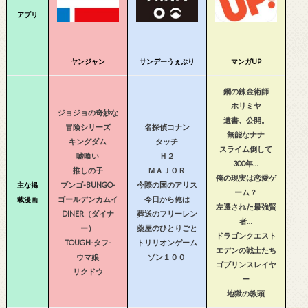
アプリ
ヤンジャン
サンデーうぇぶり
マンガUP
鋼の錬金術師
ホリミヤ
ジョジョの奇妙な
遺書、公開。
冒険シリーズ
名探偵コナン
無能なナナ
キングダム
タッチ
スライム倒して
嘘喰い
Ｈ２
300年…
推しの子
ＭＡＪＯＲ
俺の現実は恋愛ゲ
ブンゴ-BUNGO-
今際の国のアリス
主な掲
ーム？
ゴールデンカムイ
今日から俺は
載漫画
左遷された最強賢
DINER（ダイナ
葬送のフリーレン
者…
ー）
薬屋のひとりごと
ドラゴンクエスト
TOUGH-タフ-
トリリオンゲーム
エデンの戦士たち
ウマ娘
ゾン１００
ゴブリンスレイヤ
リクドウ
ー
地獄の教頭